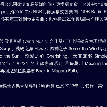
在台灣台北國家演奏廳舉辦的個人專場獨奏會，於其中她演
015年和NDR北德廣播交響樂團 (NDR Radio Philha
威合作貝多芬第三號鋼琴協奏曲；也包括2022年數場live全
潮音樂 (Wind Music) 合作發行了七張錄音室現場
urge
、
萬物之海 Flow
和
風神之子 Son of the Wind
以及
the Sun
、
珍愛之心 Cherishing
、
天真無邪 Simple a
發行了2023年的迷你專輯系列
月映萬川 Moon in the 
曲
再回尼加拉瓜瀑布 Back to Niagara Falls
。
金獎全古典音樂專輯
Origin源
已於2023年1月發行，其中