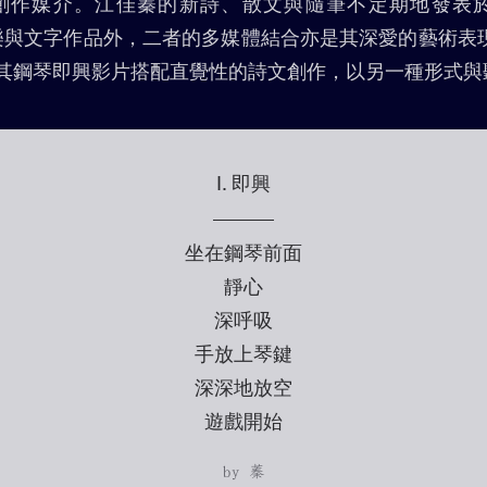
作媒介。江佳蓁的新詩、散文與隨筆不定期地發表於個人
的音樂與文字作品外，二者的多媒體結合亦是其深愛的藝術表現
其鋼琴即興影片搭配直覺性的詩文創作，以另一種形式與
I. 即興
坐在鋼琴前面
靜心
深呼吸
手放上琴鍵
深深地放空
遊戲開始
by 蓁