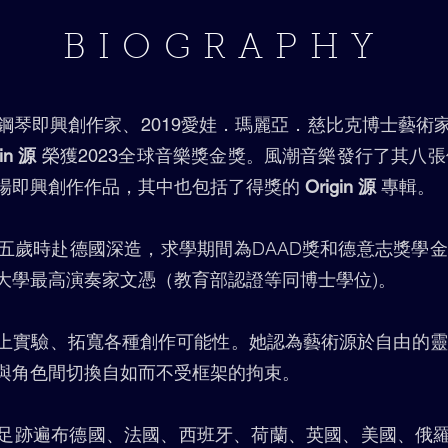
BIOGRAPHY
鋼琴即興創作家、2019愛娃．瑪麗亞．慈比克博士藝術
gin 源
榮獲2023全球音樂獎金獎。風潮音樂發行了其八張
場即興創作作品，其中也包括了得獎的
Origin
源
專輯。
五歲時赴德國深造，求學期間為DAAD獎和德意志獎學金得
大學最高演奏家文憑（教育部認證等同博士學位)。
上實驗、拓寬各種創作可能性。她認為藝術源於自由的靈
與角色間切換自如而不受框架的拘束。
足跡遍布德國、法國、西班牙、荷蘭、英國、美國、俄