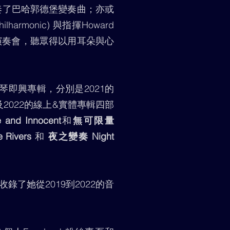
奏了巴哈郭德堡變奏曲；亦或
rmonic) 與指揮Howard
即興演奏會，聽眾得以用耳朵與心
鋼琴即興專輯，分別是2021的
2022的線上&實體專輯四部
nd Innocent
和
無可限量
Rivers
和
夜之變奏 Night
收錄了她從2019到2022的音