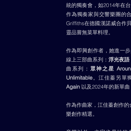
統的獨奏會，如2014年
作為獨奏家與交響樂團的合作，如2
Griffiths在德國漢諾
靈品嘗無菜單料理。
作為即興創作者，她進一步與風
線上三部曲系列：
浮光夜語 S
曲系列：
眾神之星 Around 
Unlimitable
。江佳蓁另單獨
Again
以及2024年的新單
作為作曲家，江佳蓁創作的
樂創作精選。